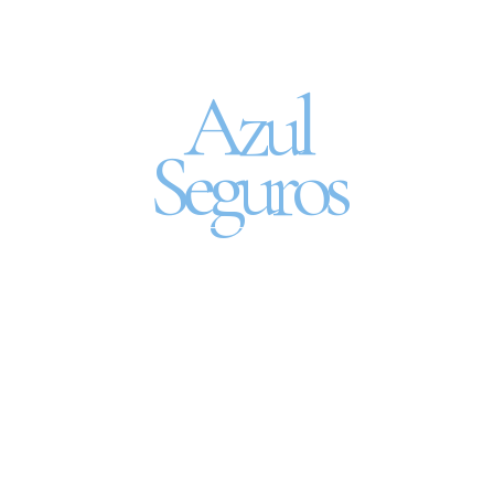
Seguro Automóvel
por assinatura
Azul
Seguros
SEGURO DE CARRO 100% DIGITAL COM
A QUALIDADE DO GRUPO SEGURADOR
PORTO SEGURO
Pagamento mês à
mês no cartão de
crédito