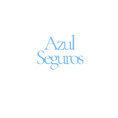
Seguro Automóvel
por assinatura
Azul
Seguros
SEGURO DE CARRO 100% DIGITAL COM
A QUALIDADE DO GRUPO SEGURADOR
PORTO SEGURO
Pagamento mês à