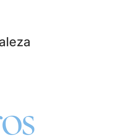
aleza
atura
os