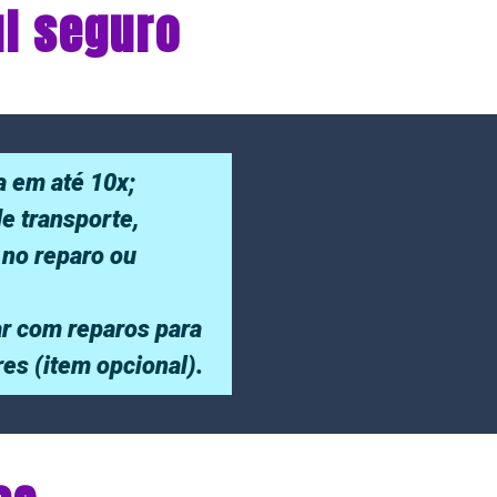
ul seguro
a em até 10x;
de transporte,
 no reparo ou
r com reparos para
ores (item opcional).