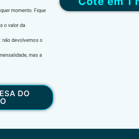
“Cote em 1 
alquer momento. Fique
s o valor da
s: não devolvemos o
 mensalidade, mas a
ESA DO
RO