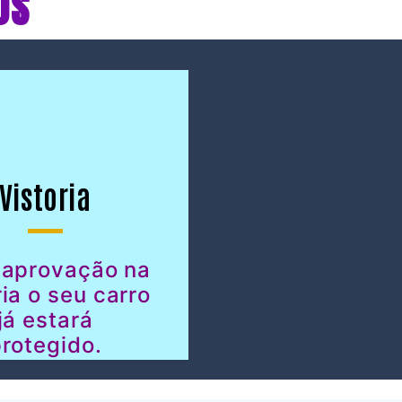
OS
Vistoria
 aprovação na
ria o seu carro
já estará
rotegido.