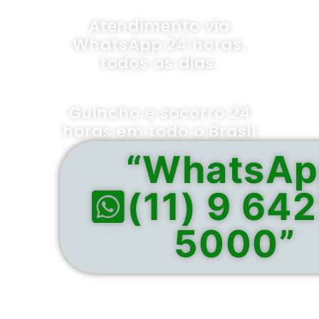
Atendimento via
WhatsApp 24 horas,
todos os dias.
Guincho e socorro 24
horas em todo o Brasil
“WhatsA
(11) 9 64
5000”