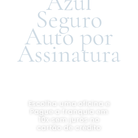
Azul
Seguro
Auto por
Assinatura
Escolha uma oficina e
Pague a franquia em
10x sem juros no
cartão de crédito