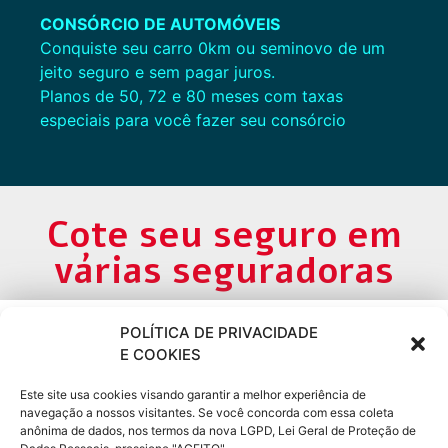
CONSÓRCIO DE AUTOMÓVEIS
Conquiste seu carro 0km ou seminovo de um
jeito seguro e sem pagar juros.
Planos de 50, 72 e 80 meses com taxas
especiais para você fazer seu consórcio
Cote seu seguro em
várias seguradoras
POLÍTICA DE PRIVACIDADE
Cote online ou
E COOKIES
peça via
Este site usa cookies visando garantir a melhor experiência de
navegação a nossos visitantes. Se você concorda com essa coleta
WhatsApp
anônima de dados, nos termos da nova LGPD, Lei Geral de Proteção de