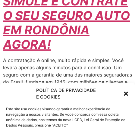
SIMULE E CONTRATE
O SEU SEGURO AUTO
EM RONDÔNIA
AGORA!
A contratação é online, muito rápida e simples. Você
levará apenas alguns minutos para a conclusão. Um
seguro com a garantia de uma das maiores seguradoras
do Brasil, fundada em 1945, com milhões de clientes e
com escritórios nas principais cidades do país.
POLÍTICA DE PRIVACIDADE
A Porto Seguro atua em todos os ramos de Seguros,
E COOKIES
Patrimoniais e de Pessoas, seguro Automóvel, Saúde
Este site usa cookies visando garantir a melhor experiência de
Empresarial, fiança locatícia, Patrimonial, Vida e
navegação a nossos visitantes. Se você concorda com essa coleta
Transportes, Previdência, Consórcio de Imóveis e
anônima de dados, nos termos da nova LGPD, Lei Geral de Proteção de
Automóveis, Administração de Investimentos,
Dados Pessoais, pressione "ACEITO"
Financiamento, Capitalização e Cartão de Crédito,