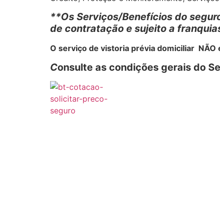
**Os Serviços/Benefícios do seguro
de contratação e sujeito a franquia
O serviço de vistoria prévia domiciliar NÃO 
C
onsulte as condições gerais do Se
Seguro Carro, Corretor Seguros, Seguro Barato, Corretor de Seguros, Seguro de Auto, Seguro Carro, Seguros, SEGUROS DF GO, Corretor de Seguros Porto Seguro, Corretor de Seguros online, Orçamento de Seguros, Seguro Automovel, Seguro Carro, Seguro Barato, oficinas referenciadas, carro extra Porto Seguro, Porto Seguros DF GO, Corretora Em DF GO de Seguros, Seguros Porto Seguro, Azul Seguros, Porto Seguro Conecta, Porto Med, Porto clínicas, CEntro Automotivo Porto Seguro, Porto Seguro Auto Jovem, Cotar Porto Seguro Seguros, Porto Seguro Carro online, Porto Seguro Orçamento, Itaú DF GO, Porto Seguro.com.br, Seguro DF GO, Seguro de Carro Preço, Seguro de Moto, Prestador Porto Seguro, clique me Porto Seguro, Preço, Seguro para Carro, Seguro para Casa, Valor de Seguro Carro, Seguro Moto DF GO, Seguro Carro Preço, Seguros Para Carros, Seguros de Automóvel Porto Seguro, Seguros de Carro, Seguros de Carro Preço, Seguros em DF GO, Seguros, Seguros simulação, Seguros simulação DF GO, Simular Seguros Porto Seguro, Preço de seguro Azul Seguros, Seguros Porto Seguro Seguros Azul Seguro DF GO, Seguros para Casas, Seguros Carro, Seguros Carro DF GO, Seguros Carro ParCElado no cartão de crédito, Porto Seguro locadora, Preço Seguros de Carro, Seguros Carro, Seguros Baratos Porto Seguro, Preço Seguro Carro, Preço de Seguros, Carro DF GO, Orçamento Porto Seguro, Seguros Liberty Seguros, www SeguroParaCarros, www.PortoSeguro, Www.Porto Seguro.Com.br. Seguro automovel em Seguro Auto em Ceará DF GO, seguros em Goias Brasília Distrito Federal DF GO, Corretora de Seguro Carro em Goias Brasília Distrito Federal DF GO, seguros em Goias Brasília Distrito Federal DF GO, Corretora de Seguro em Goias Brasília Distrito Federal DF GO, Preço de seguro auto em Goias Brasília Distrito Federal DF GO, seguros Azul, seguros Allianz, seguros Bradesco, seguros Chubb, Seguros Generali, Seguros HDI, seguros 