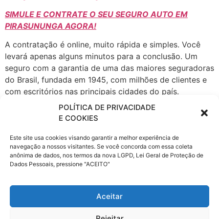
SIMULE E CONTRATE O SEU SEGURO AUTO EM
PIRASUNUNGA AGORA!
A contratação é online, muito rápida e simples. Você
levará apenas alguns minutos para a conclusão. Um
seguro com a garantia de uma das maiores seguradoras
do Brasil, fundada em 1945, com milhões de clientes e
com escritórios nas principais cidades do país.
POLÍTICA DE PRIVACIDADE
A Porto Seguro atua em todos os ramos de Seguros,
E COOKIES
Patrimoniais e de Pessoas, seguro Automóvel, Saúde
Empresarial, fiança locatícia, Patrimonial, Vida e
Este site usa cookies visando garantir a melhor experiência de
Transportes, Previdência, Consórcio de Imóveis e
navegação a nossos visitantes. Se você concorda com essa coleta
anônima de dados, nos termos da nova LGPD, Lei Geral de Proteção de
Automóveis, Administração de Investimentos,
Dados Pessoais, pressione "ACEITO"
Financiamento, Capitalização e Cartão de Crédito,
Proteção e Monitoramento, Serviços a Condomínios e
Residências e Telecomunicações.
Aceitar
Rejeitar