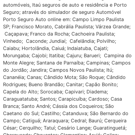
automóveis, Itaú seguros de auto e residência e Porto
Seguro; através do simulador de seguro Automóvel
Porto Seguro Auto online em: Campo Limpo Paulista
SP; Francisco Morato, Cabrália Paulista; Várzea Grande;
Caçapava; Franco da Rocha; Cachoeira Paulista;
Vinhedo; Caconde; Jundiaí; Cafelândia; Polvilho;
Caiabu; Hortolândia, Caiuá; Indaiatuba, Cajati;
Morungaba; Cajobi; Itatiba; Cajuru; Barueri; Campina do
Monte Alegre; Santana de Parnaíba; Campinas; Campos
do Jordão; Jandira; Campos Novos Paulista; Itú;
Cananéia; Canas; Cândido Mota; São Roque; Cândido
Rodrigues; Bueno Brandão; Canitar; Capão Bonito;
Capela do Alto; Sorocaba; Capivari; Diadema;
Caraguatatuba; Santos; Carapicuíba; Cardoso; Casa
Branca; Santo André; Cássia dos Coqueiros; São
Caetano do Sul; Castilho; Catanduva; São Bernardo do
Campo; Catiguá; Araraquara; Cedral; Baurú; Cerqueira
César; Cerquilho; Tatuí; Cesário Lange; Guaratinguetá;