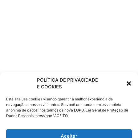
POLÍTICA DE PRIVACIDADE
E COOKIES
Este site usa cookies visando garantir a melhor experiência de
navegação a nossos visitantes. Se você concorda com essa coleta
anônima de dados, nos termos da nova LGPD, Lei Geral de Proteção de
Dados Pessoais, pressione "ACEITO"
Com as tags
cotia
,
porto auto online
,
Resicór Porto
Aceitar