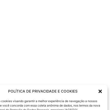
POLÍTICA DE PRIVACIDADE E COOKIES
itroen, bmw, jac, seguro de volvo, SUZUKI,
sa cookies visando garantir a melhor experiência de navegação a nossos
 Se você concorda com essa coleta anônima de dados, nos termos da nova
moto kawasaki, moto suzuki, moto bmw, moto
eral de Proteção de Dados Pessoais, pressione "ACEITO"