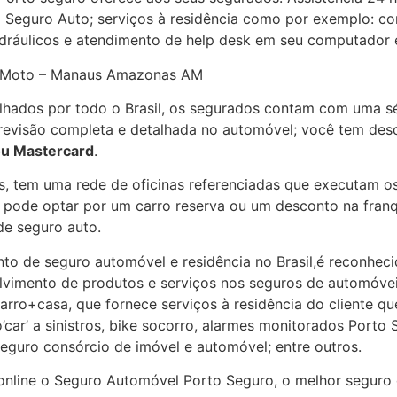
 Seguro Auto; serviços à residência como por exemplo: co
hidráulicos e atendimento de help desk em seu computador 
o Moto – Manaus Amazonas AM
hados por todo o Brasil, os segurados contam com uma sé
a revisão completa e detalhada no automóvel; você tem des
ou Mastercard
.
s, tem uma rede de oficinas referenciadas que executam o
a pode optar por um carro reserva ou um desconto na fran
de seguro auto.
to de seguro automóvel e residência no Brasil,é reconheci
olvimento de produtos e serviços nos seguros de automóvei
carro+casa, que fornece serviços à residência do cliente qu
’car’ a sinistros, bike socorro, alarmes monitorados Por
eguro consórcio de imóvel e automóvel; entre outros.
 online o Seguro Automóvel Porto Seguro, o melhor seguro