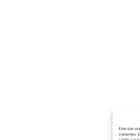
 Hyundai, Honda, Toyota, Ford, Peugeot, Mitisubishi, vw, c
Este site u
visitantes.
r corretora de seguros, centros automotivo , seguro para 
LGPD, Lei G