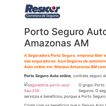
Ir
para
o
conteúdo
Porto Seguro Aut
Amazonas AM
A Seguradora Porto Seguro, empresa líder e
nas seguradoras: Azul Seguros de automóvei
Auto online em: Manaus Amazonas AM com c
Porto Seguro Auto online
, contrate seguro 
O grupo Porto 
Seguros. O seg
serviços e benefícios, porque a Porto Seguro
Conte com os benefícios que o Seguro Auto 