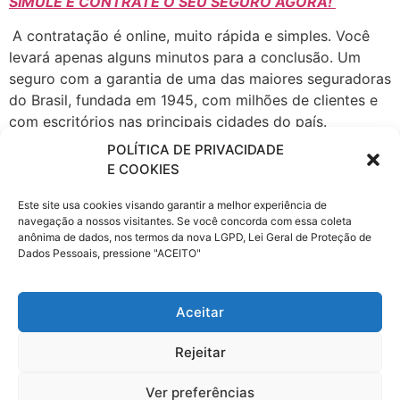
SIMULE E CONTRATE O SEU SEGURO AGORA!
A contratação é online, muito rápida e simples. Você
levará apenas alguns minutos para a conclusão. Um
seguro com a garantia de uma das maiores seguradoras
do Brasil, fundada em 1945, com milhões de clientes e
com escritórios nas principais cidades do país.
POLÍTICA DE PRIVACIDADE
A Porto Seguro atua em todos os ramos de Seguros,
E COOKIES
Patrimoniais e de Pessoas, seguro Automóvel, Saúde
Empresarial, fiança locatícia, Patrimonial, Vida e
Este site usa cookies visando garantir a melhor experiência de
Transportes, Previdência, Consórcio de Imóveis e
navegação a nossos visitantes. Se você concorda com essa coleta
anônima de dados, nos termos da nova LGPD, Lei Geral de Proteção de
Automóveis, Administração de Investimentos,
Dados Pessoais, pressione "ACEITO"
Financiamento, Capitalização e Cartão de Crédito,
Proteção e Monitoramento, Serviços a Condomínios e
Residências e Telecomunicações.
Aceitar
Rejeitar
Com as tags
– Pará (PA) Belém
,
belém
,
para
,
porto
Ver preferências
seguro
,
Porto Seguro Auto
,
seguro carro