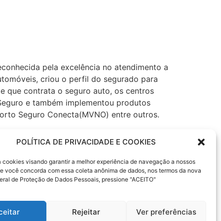
econhecida pela excelência no atendimento a
utomóveis, criou o perfil do segurado para
te que contrata o seguro auto, os centros
to Seguro e também implementou produtos
 Porto Seguro Conecta(MVNO) entre outros.
levará apenas alguns minutos para a
POLÍTICA DE PRIVACIDADE E COOKIES
milhões de clientes e com escritórios nas
sa cookies visando garantir a melhor experiência de navegação a nossos
 Se você concorda com essa coleta anônima de dados, nos termos da nova
eguro Automóvel, Saúde Empresarial, fiança
eral de Proteção de Dados Pessoais, pressione "ACEITO"
utomóveis, Administração de Investimentos,
e Residências e Telecomunicações.
ceitar
Rejeitar
Ver preferências
uro