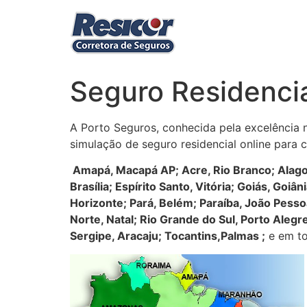
Ir
para
o
conteúdo
Seguro Residenci
A Porto Seguros, conhecida pela excelência 
simulação de seguro residencial online para
Amapá, Macapá AP
;
Acre, Rio Branco; Alag
Brasília; Espírito Santo, Vitória; Goiás, G
Horizonte; Pará, Belém; Paraíba, João Pessoa
Norte, Natal; Rio Grande do Sul, Porto Alegr
Sergipe, Aracaju; Tocantins,Palmas ;
e em to