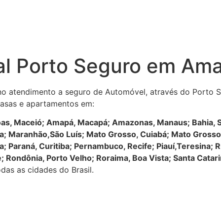
al Porto Seguro em Am
no atendimento a seguro de Automóvel, através do Porto Se
 casas e apartamentos em:
oas, Maceió; Amapá, Macapá; Amazonas, Manaus; Bahia, Sal
oiânia; Maranhão,São Luís; Mato Grosso, Cuiabá; Mato Gros
; Paraná, Curitiba; Pernambuco, Recife; Piauí,Teresina; R
e; Rondônia, Porto Velho; Roraima, Boa Vista; Santa Catarin
das as cidades do Brasil.