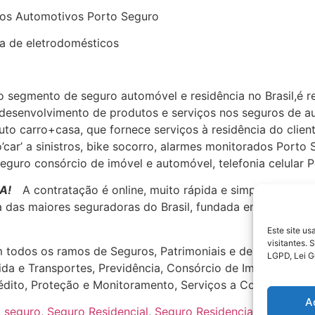
tros Automotivos Porto Seguro
a de eletrodomésticos
o segmento de seguro automóvel e residência no Brasil,é r
o desenvolvimento de produtos e serviços nos seguros de a
uto carro+casa, que fornece serviços à residência do clien
’car’ a sinistros, bike socorro, alarmes monitorados Por
seguro consórcio de imóvel e automóvel, telefonia celular
A!
A contratação é online, muito rápida e simples. Você 
das maiores seguradoras do Brasil, fundada em 1945, com 
Este site u
visitantes.
 todos os ramos de Seguros, Patrimoniais e de Pessoas, s
LGPD, Lei G
 Vida e Transportes, Previdência, Consórcio de Imóveis e A
édito, Proteção e Monitoramento, Serviços a Condomínios 
A
o seguro
,
Seguro Residencial
,
Seguro Residencial Porto Seg