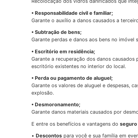
Recolocação dos vidros danificados que int
• Responsabilidade civil e familiar;
Garante o auxílio a danos causados a terceir
• Subtração de bens;
Garante perdas e danos aos bens no imóvel se
• Escritório em residência;
Garante a recuperação dos danos causados po
escritório existentes no interior do local.
• Perda ou pagamento de aluguel;
Garante os valores de aluguel e despesas, c
explosão.
• Desmoronamento;
Garante danos materiais causados por desmor
E entre os benefícios e vantagens do
seguro 
•
Descontos
para você e sua família em even