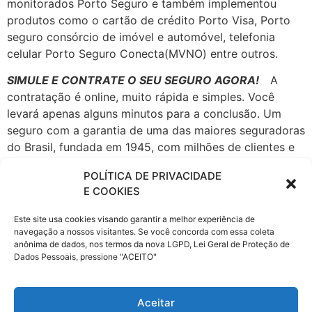
monitorados Porto Seguro e também implementou
produtos como o cartão de crédito Porto Visa, Porto
seguro consórcio de imóvel e automóvel, telefonia
celular Porto Seguro Conecta(MVNO) entre outros.
SIMULE E CONTRATE O SEU SEGURO AGORA!
A
contratação é online, muito rápida e simples. Você
levará apenas alguns minutos para a conclusão. Um
seguro com a garantia de uma das maiores seguradoras
do Brasil, fundada em 1945, com milhões de clientes e
com escritórios nas principais cidades do país.
POLÍTICA DE PRIVACIDADE
A Porto Seguro atua em todos os
E COOKIES
ramos de Seguros, Patrimoniais e
Este site usa cookies visando garantir a melhor experiência de
de Pessoas, seguro Automóvel, Saúde Empresarial,
navegação a nossos visitantes. Se você concorda com essa coleta
fiança locatícia, Patrimonial, Vida e Transportes,
anônima de dados, nos termos da nova LGPD, Lei Geral de Proteção de
Previdência, Consórcio de Imóveis e Automóveis,
Dados Pessoais, pressione "ACEITO"
Administração de Investimentos, Financiamento,
Capitalização e Cartão de Crédito, Proteção e
Aceitar
Monitoramento, Serviços a Condomínios e Residências