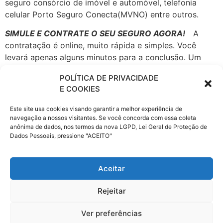
seguro consórcio de imóvel e automóvel, telefonia
celular Porto Seguro Conecta(MVNO) entre outros.
SIMULE E CONTRATE O SEU SEGURO AGORA!
A
contratação é online, muito rápida e simples. Você
levará apenas alguns minutos para a conclusão. Um
seguro com a garantia de uma das maiores seguradoras
POLÍTICA DE PRIVACIDADE
do Brasil, fundada em 1945, com milhões de clientes e
E COOKIES
com escritórios nas principais cidades do país.
Este site usa cookies visando garantir a melhor experiência de
A Porto Seguro atua em todos os
navegação a nossos visitantes. Se você concorda com essa coleta
ramos de Seguros, Patrimoniais e
anônima de dados, nos termos da nova LGPD, Lei Geral de Proteção de
de Pessoas, seguro Automóvel, Saúde Empresarial,
Dados Pessoais, pressione "ACEITO"
fiança locatícia, Patrimonial, Vida e Transportes,
Previdência, Consórcio de Imóveis e Automóveis,
Aceitar
Administração de Investimentos, Financiamento,
Capitalização e Cartão de Crédito, Proteção e
Rejeitar
Monitoramento, Serviços a Condomínios e Residências
e Telecomunicações.
Ver preferências