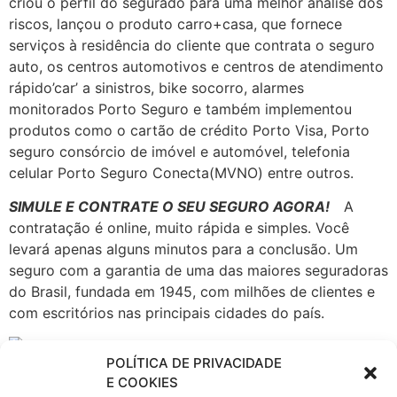
criou o perfil do segurado para uma melhor análise dos
riscos, lançou o produto carro+casa, que fornece
serviços à residência do cliente que contrata o seguro
auto, os centros automotivos e centros de atendimento
rápido’car’ a sinistros, bike socorro, alarmes
monitorados Porto Seguro e também implementou
produtos como o cartão de crédito Porto Visa, Porto
seguro consórcio de imóvel e automóvel, telefonia
celular Porto Seguro Conecta(MVNO) entre outros.
SIMULE E CONTRATE O SEU SEGURO AGORA!
A
contratação é online, muito rápida e simples. Você
levará apenas alguns minutos para a conclusão. Um
seguro com a garantia de uma das maiores seguradoras
do Brasil, fundada em 1945, com milhões de clientes e
com escritórios nas principais cidades do país.
A Porto Seguro atua em todos os
POLÍTICA DE PRIVACIDADE
ramos de Seguros, Patrimoniais e
E COOKIES
de Pessoas, seguro Automóvel, Saúde Empresarial,