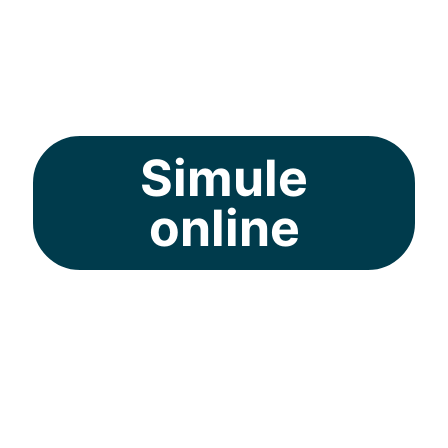
em todas as regiões
do Brasil.
Simule
online