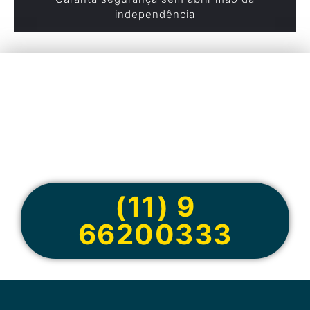
independência
Cote online ou
peça via
WhatsApp
(11) 9
66200333