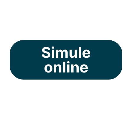
em todas as regiões
do Brasil.
Simule
online