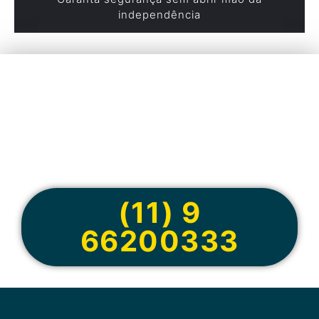
independência
Cote online ou
peça via
WhatsApp
(11) 9
66200333