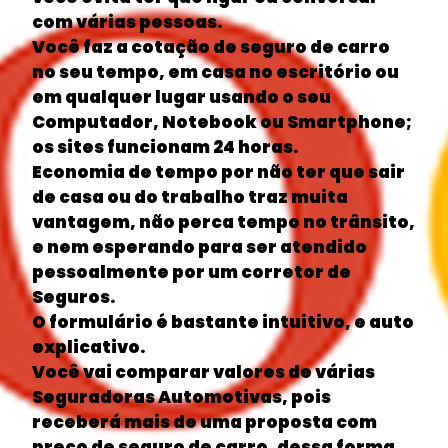
com várias pessoas.
Você faz a cotação de seguro de carro
no seu tempo, em casa no escritório ou
em qualquer lugar usando o seu
Computador, Notebook ou Smartphone;
os sites funcionam 24 horas.
Economia de tempo por não ter que sair
de casa ou do trabalho traz muita
vantagem, não perca tempo no trânsito,
e nem esperando para ser atendido
pessoalmente por um corretor de
Seguros.
O formulário é bastante intuitivo, e auto
explicativo.
Você vai comparar valores de várias
Seguradoras Automotivas, pois
receberá mais de uma proposta com
preço de seguro de carro, dessa forma