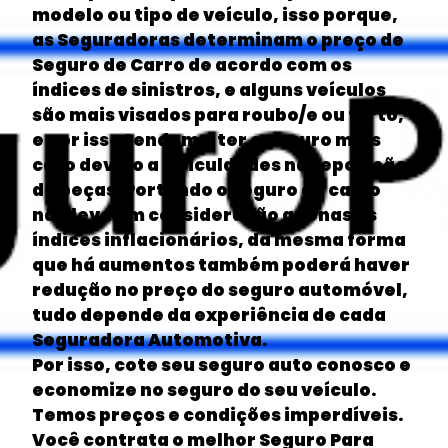
modelo ou tipo de veículo, isso porque,
as Seguradoras determinam o preço de
Seguro de Carro de acordo com os
índices de sinistros, e alguns veículos
são mais visados para roubo/e ou furto,
e por isso tendem a ter o seguro mais
caro devido a dificuldades na reposição
de peças. Portando o seguro de carro
não leva em consideração apenas os
índices inflacionários, da mesma forma
que há aumentos também poderá haver
redução no preço do seguro automóvel,
tudo depende da experiência de cada
Seguradora Automotiva.
Por isso, cote seu seguro auto conosco e
economize no seguro do seu veículo.
Temos preços e condições imperdíveis.
Você contrata o melhor Seguro Para