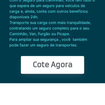
Com o Seguro para Caminhão, você tem tudo o
que espera de um seguro para veículos de
carga e, ainda, conta com outros benefícios
disponíveis 24h.
Transporte sua carga com mais tranquilidade,
contratando um seguro completo para o seu
Caminhão, Van, Furgão ou Picape.
Para ampliar sua segurança , você também
pode fazer um seguro de transportes.
Cote Agora
<!–
Tags:
Renovação de Seguro de Automóvel, Cote nas