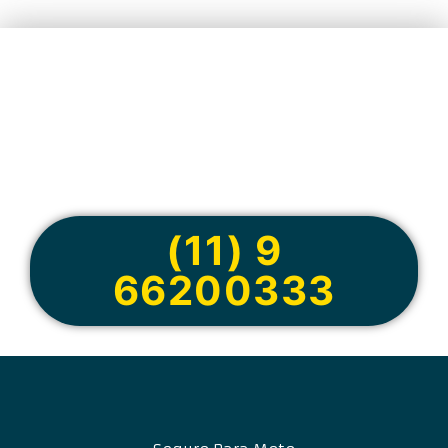
Cote online ou
peça via
WhatsApp
(11) 9
66200333