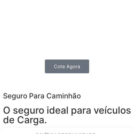
Com o Seguro de Automóvel, você tem tudo o que
espera de um seguro de veículos e, ainda, conta com
outros benefícios disponíveis 24h.
Você poderá optar por uma Seguradora que também
oferece serviços à residência, porque, mais
importante do que cuidar do seu carro, é cuidar de
você e da sua família.
Cote Agora
Seguro Para Caminhão
O seguro ideal para veículos
de Carga.