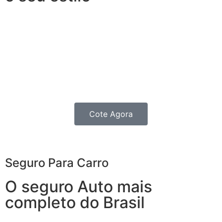
Garanta segurança sem abrir mão da independência.
O Seguro para Moto oferece coberturas e benefícios
não apenas para quem roda todos os dias e precisa de
agilidade para que nenhum imprevisto vire um
obstáculo, mas também para os Motociclistas que as
utilizam para passeios nos finais de Semana.
Cote Agora
Seguro Para Carro
O seguro Auto mais
completo do Brasil