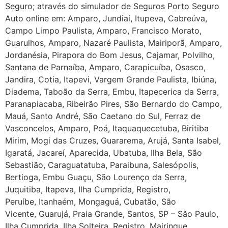
Seguro; através do simulador de Seguros Porto Seguro
Auto online em: Amparo, Jundiaí, Itupeva, Cabreúva,
Campo Limpo Paulista, Amparo, Francisco Morato,
Guarulhos, Amparo, Nazaré Paulista, Mairiporã, Amparo,
Jordanésia, Pirapora do Bom Jesus, Cajamar, Polvilho,
Santana de Parnaíba, Amparo, Carapicuíba, Osasco,
Jandira, Cotia, Itapevi, Vargem Grande Paulista, Ibiúna,
Diadema, Taboão da Serra, Embu, Itapecerica da Serra,
Paranapiacaba, Ribeirão Pires, São Bernardo do Campo,
Mauá, Santo André, São Caetano do Sul, Ferraz de
Vasconcelos, Amparo, Poá, Itaquaquecetuba, Biritiba
Mirim, Mogi das Cruzes, Guararema, Arujá, Santa Isabel,
Igaratá, Jacareí, Aparecida, Ubatuba, Ilha Bela, São
Sebastião, Caraguatatuba, Paraibuna, Salesópolis,
Bertioga, Embu Guaçu, São Lourenço da Serra,
Juquitiba, Itapeva, Ilha Cumprida, Registro,
Peruíbe, Itanhaém, Mongaguá, Cubatão, São
Vicente, Guarujá, Praia Grande, Santos, SP – São Paulo,
Ilha Cumprida, Ilha Solteira, Registro, Mairinque,