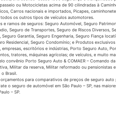
passeio ou Motocicletas acima de 90 cilindradas à Caminh
ísicos, Carros nacionais e importados, Picapes, caminhone
 todos os outros tipos de veículos automotores.
 e ramos de seguros: Seguro Automóvel, Seguro Patrimoni
ndio, Seguro de Transportes, Seguro de Riscos Diversos, S
 , Seguro Garantia, Seguro Engenharia, Seguro Fiança locat
eguro Residencial, Seguro Condomínio; e Produtos exclusiv
 empresas, escritórios e indústrias, Porto Seguro Auto, Po
os, tratores, máquinas agrícolas; de veículos, e muito mai
pelo convênio Porto Seguro Auto & COMAER – Comando da 
iva, Militar da reserva, Militar reformado ou pensionistas
o Brasil.
rçamentos para comparativos de preços de seguro auto pa
rate o seguro de automóvel em São Paulo – SP, nas maior
aulo – SP.