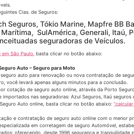
veis.
guintes Cias. de Seguros:
h Seguros, Tókio Marine, Mapfre BB Ban
Marítima, SulAmérica, Generali, Itaú, P
nceituadas seguradoras de Veículos.
l em São Paulo
, basta clicar no botão abaixo:
 Seguro Auto – Seguro para Moto
 seguro auto para renovação ou nova contratação de segu
ro, você levará apenas alguns minutos para a conclusão.
or cotação de seguro auto online, através da Porto Seguro
e importados nas seguradoras: Azul Seguros, Itaú seguros
Seguro Auto online, basta clicar no botão abaixo:
“calcular
otação e contratação de seguro auto online com o menor p
especializada em corretagem de seguro Automóvel, estabel
vados; oferecendo desde 1996 segurança e tranquilidade 