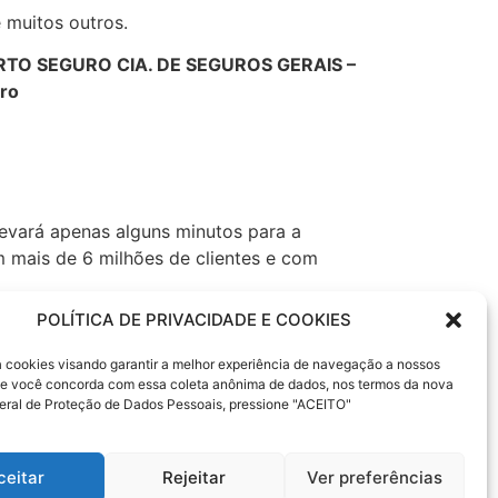
 muitos outros.
ORTO SEGURO CIA. DE SEGUROS GERAIS –
uro
levará apenas alguns minutos para a
 mais de 6 milhões de clientes e com
POLÍTICA DE PRIVACIDADE E COOKIES
Empresarial, fiança locatícia, Patrimonial,
Financiamento, Capitalização e Cartão de
sa cookies visando garantir a melhor experiência de navegação a nossos
 Se você concorda com essa coleta anônima de dados, nos termos da nova
eral de Proteção de Dados Pessoais, pressione "ACEITO"
ceitar
Rejeitar
Ver preferências