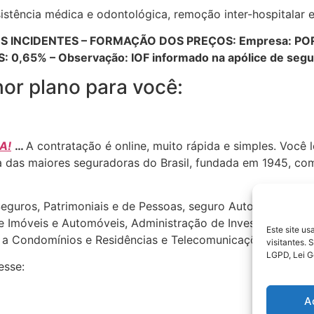
stência médica e odontológica, remoção inter-hospitalar e
IBUTOS INCIDENTES – FORMAÇÃO DOS PREÇOS: Empresa: P
S: 0,65% – Observação: IOF informado na apólice de seg
or plano para você:
A!
…
A contratação é online, muito rápida e simples. Você 
 das maiores seguradoras do Brasil, fundada em 1945, com
uros, Patrimoniais e de Pessoas, seguro Automóvel, Saúde 
de Imóveis e Automóveis, Administração de Investimentos, 
Este site u
s a Condomínios e Residências e Telecomunicações.
visitantes.
LGPD, Lei G
esse:
A