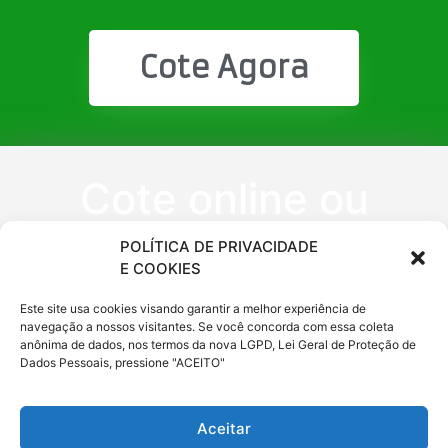
Cote Agora
Cote online ou
peça via
POLÍTICA DE PRIVACIDADE
E COOKIES
WhatsApp
Este site usa cookies visando garantir a melhor experiência de
navegação a nossos visitantes. Se você concorda com essa coleta
anônima de dados, nos termos da nova LGPD, Lei Geral de Proteção de
(11) 9 6620
Dados Pessoais, pressione "ACEITO"
0333
Aceitar