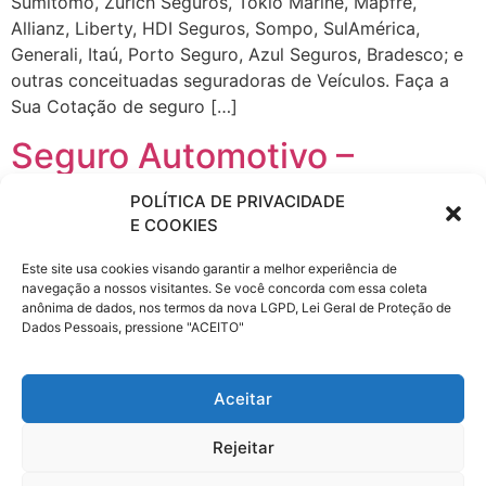
Sumitomo, Zurich Seguros, Tókio Marine, Mapfre,
Allianz, Liberty, HDI Seguros, Sompo, SulAmérica,
Generali, Itaú, Porto Seguro, Azul Seguros, Bradesco; e
outras conceituadas seguradoras de Veículos. Faça a
Sua Cotação de seguro […]
Seguro Automotivo –
Aracati – CE
POLÍTICA DE PRIVACIDADE
E COOKIES
Contrate Seguro Automóvel mais barato em Todo o
Este site usa cookies visando garantir a melhor experiência de
Estado do Ceará CE. Receba uma simulação de seguro
navegação a nossos visitantes. Se você concorda com essa coleta
automóvel das seguintes Cias. de Seguros: Mitsui
anônima de dados, nos termos da nova LGPD, Lei Geral de Proteção de
Sumitomo, Zurich Seguros, Tókio Marine, Mapfre,
Dados Pessoais, pressione "ACEITO"
Allianz, Liberty, HDI Seguros, Sompo, SulAmérica,
Generali, Itaú, Porto Seguro, Azul Seguros, Bradesco; e
Aceitar
outras conceituadas seguradoras de Veículos. Faça a
Sua Cotação de seguro […]
Rejeitar
Próximo
→