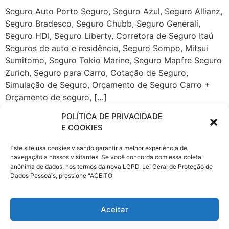
Seguro Auto Porto Seguro, Seguro Azul, Seguro Allianz,
Seguro Bradesco, Seguro Chubb, Seguro Generali,
Seguro HDI, Seguro Liberty, Corretora de Seguro Itaú
Seguros de auto e residência, Seguro Sompo, Mitsui
Sumitomo, Seguro Tokio Marine, Seguro Mapfre Seguro
Zurich, Seguro para Carro, Cotação de Seguro,
Simulação de Seguro, Orçamento de Seguro Carro +
Orçamento de seguro, […]
Compre Online Seguro
POLÍTICA DE PRIVACIDADE
E COOKIES
Auto.
Este site usa cookies visando garantir a melhor experiência de
navegação a nossos visitantes. Se você concorda com essa coleta
Seguro Auto Porto Seguro, Seguro Azul, Seguro Allianz,
anônima de dados, nos termos da nova LGPD, Lei Geral de Proteção de
Seguro Bradesco, Seguro Chubb, Seguro Generali,
Dados Pessoais, pressione "ACEITO"
Seguro HDI, Seguro Liberty, Corretora de Seguro Itaú
Seguros de auto e residência, Seguro Sompo, Mitsui
Aceitar
Sumitomo, Seguro Tokio Marine, Seguro Mapfre Seguro
Zurich, Seguro para Carro, Cotação de Seguro,