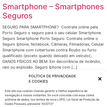
Smartphone – Smartphones
Seguros
SEGURO PARA SMARTPHONE? Contrate online pela
Porto Seguro o seguro para o seu celular Smartphone.
Seguro Smartphone Porto Seguro. Contrate online o
Seguro Iphone, Notebook. Câmeras, Filmadoras, Celular
Smartphone com coberturas contra Roubo ou furto
qualificado (exceto quando deixado em veículo);.
DANOS FÍSICOS AO BEM: Em decorrência de incêndio,
raio ou explosão. Seguro Iphone com […]
Seguro de celular: Saiba
POLÍTICA DE PRIVACIDADE
E COOKIES
que vale a pena contratar
Este site usa cookies visando garantir a melhor experiência de
navegação a nossos visitantes. Se você concorda com essa coleta
Acabou de adquirir um smartphone e que informações
anônima de dados, nos termos da nova LGPD, Lei Geral de Proteção de
sobre seguro? Veja como é importante pagar por esse
Dados Pessoais, pressione "ACEITO"