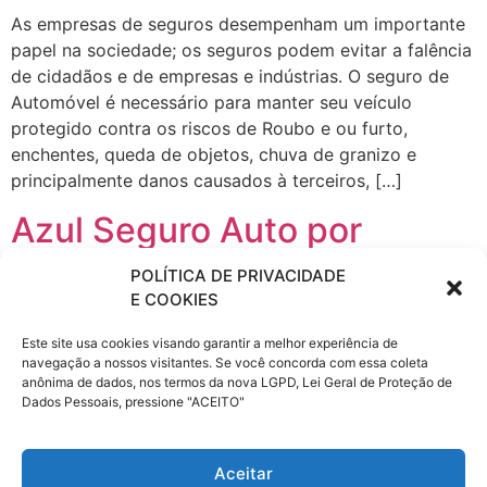
As empresas de seguros desempenham um importante
papel na sociedade; os seguros podem evitar a falência
de cidadãos e de empresas e indústrias. O seguro de
Automóvel é necessário para manter seu veículo
protegido contra os riscos de Roubo e ou furto,
enchentes, queda de objetos, chuva de granizo e
principalmente danos causados à terceiros, […]
Azul Seguro Auto por
assinatura – Cascavel (PR)
POLÍTICA DE PRIVACIDADE
E COOKIES
TAGS: Seguro residencial Paraná PR, Seguro
Este site usa cookies visando garantir a melhor experiência de
Empresarial na Paraná PR, Seguro de Condomínio na
navegação a nossos visitantes. Se você concorda com essa coleta
Paraná PR. As empresas de seguros desempenham um
anônima de dados, nos termos da nova LGPD, Lei Geral de Proteção de
importante papel na sociedade; os seguros podem
Dados Pessoais, pressione "ACEITO"
evitar a falência de cidadãos e de empresas e
indústrias. O seguro de Automóvel é necessário para
Aceitar
manter seu veículo protegido contra os riscos de Roubo