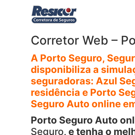
Ir
para
o
conteúdo
Corretor Web – Po
A Porto Seguro, Segur
disponibiliza a simul
seguradoras: Azul Seg
residência e Porto Se
Seguro Auto online em 
Porto Seguro Auto onl
Seguro
, e tenha o mel