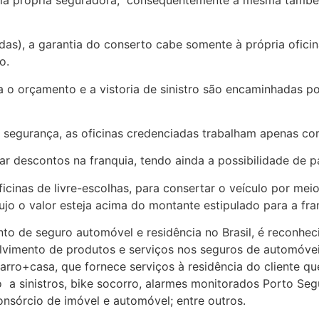
adas), a garantia do conserto cabe somente à própria ofici
o.
a o orçamento e a vistoria de sinistro são encaminhadas p
a segurança, as oficinas credenciadas trabalham apenas com
 descontos na franquia, tendo ainda a possibilidade de pa
icinas de livre-escolhas, para consertar o veículo por me
ujo o valor esteja acima do montante estipulado para a fra
o de seguro automóvel e residência no Brasil, é reconheci
olvimento de produtos e serviços nos seguros de automóvei
carro+casa, que fornece serviços à residência do cliente qu
o a sinistros, bike socorro, alarmes monitorados Porto 
onsórcio de imóvel e automóvel; entre outros.