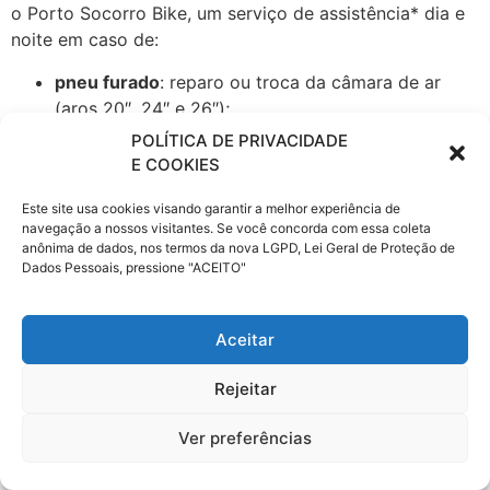
o Porto Socorro Bike, um serviço de assistência* dia e
noite em caso de:
pneu furado
: reparo ou troca da câmara de ar
(aros 20″, 24″ e 26″);
quebra da corrente
: emenda ou troca da corrente;
POLÍTICA DE PRIVACIDADE
falta de freios
: ajustes ou troca dos cabos ou das
E COOKIES
sapatas (excluídos freios a disco);
Este site usa cookies visando garantir a melhor experiência de
quebra ou acidente
: transporte e carona até seu
navegação a nossos visitantes. Se você concorda com essa coleta
domicílio;
anônima de dados, nos termos da nova LGPD, Lei Geral de Proteção de
montagem de uma nova bicicleta
: serviço
Dados Pessoais, pressione "ACEITO"
executado mediante apresentação da nota fiscal
ou do manual, da garantia ou da embalagem.
Aceitar
É só ligar que um veículo de apoio ou um bike
socorrista vai ao seu encontro, como acontece quando
Rejeitar
você precisa de atendimento para seu carro.
O serviço é exclusivo para segurados Porto Seguro
Ver preferências
Auto** e a assistência é prestada nas seguintes
localidades: