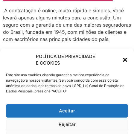
A contratação é online, muito rápida e simples. Você
levará apenas alguns minutos para a conclusão. Um
seguro com a garantia de uma das maiores seguradoras
do Brasil, fundada em 1945, com milhões de clientes e
com escritórios nas principais cidades do país.
A Porto Seguro atua em todos os ramos de Seguros,
POLÍTICA DE PRIVACIDADE
Patrimoniais e de Pessoas, seguro Automóvel, Saúde
E COOKIES
Empresarial, fiança locatícia, Patrimonial, Vida e
Transportes, Previdência, Consórcio de Imóveis e
Este site usa cookies visando garantir a melhor experiência de
Automóveis, Administração de Investimentos,
navegação a nossos visitantes. Se você concorda com essa coleta
anônima de dados, nos termos da nova LGPD, Lei Geral de Proteção de
Financiamento, Capitalização e Cartão de Crédito,
Dados Pessoais, pressione "ACEITO"
Proteção e Monitoramento, Serviços a Condomínios e
Residências e Telecomunicações.
Aceitar
Com as tags
assis
,
Porto Seguro Auto
,
seguro auto
,
Rejeitar
seguro de carro