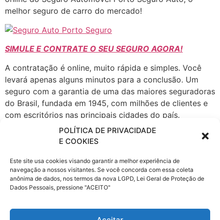
melhor seguro de carro do mercado!
SIMULE E CONTRATE O SEU SEGURO AGORA!
A contratação é online, muito rápida e simples. Você
levará apenas alguns minutos para a conclusão. Um
seguro com a garantia de uma das maiores seguradoras
do Brasil, fundada em 1945, com milhões de clientes e
com escritórios nas principais cidades do país.
POLÍTICA DE PRIVACIDADE
A Porto Seguro atua em todos os ramos de Seguros,
E COOKIES
Patrimoniais e de Pessoas, seguro Automóvel, Saúde
Empresarial, fiança locatícia, Patrimonial, Vida e
Este site usa cookies visando garantir a melhor experiência de
Transportes, Previdência, Consórcio de Imóveis e
navegação a nossos visitantes. Se você concorda com essa coleta
anônima de dados, nos termos da nova LGPD, Lei Geral de Proteção de
Automóveis, Administração de Investimentos,
Dados Pessoais, pressione "ACEITO"
Financiamento, Capitalização e Cartão de Crédito,
Proteção e Monitoramento, Serviços a Condomínios e
Residências e Telecomunicações.
Aceitar