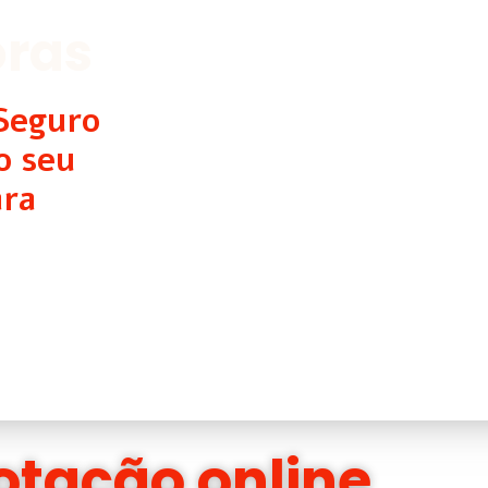
oras
Seguro
o seu
ara
otação online