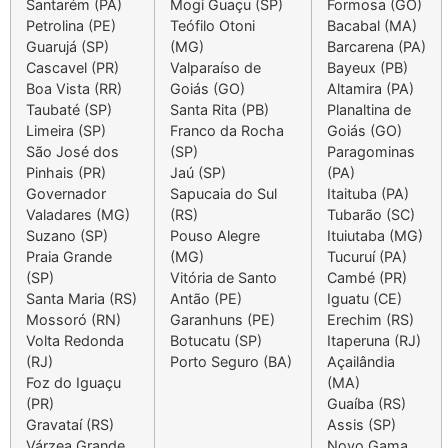
Santarém (PA)
Mo
gi
Guaç
u
(SP)
Formosa (GO)
Petrolina (PE)
Teófilo Otoni
Bacabal (MA)
Guarujá (SP)
(MG)
Barcarena (PA)
Cascavel (PR)
Valparaíso de
Bayeux (PB)
Boa Vista (RR)
Goiás (GO)
Altamira (PA)
Taubaté (SP)
Santa Rita (PB)
Planaltina de
Limeira (SP)
Franco da Rocha
Goiás (GO)
São José dos
(SP)
Paragominas
Pinhais (PR)
Ja
ú
(SP)
(PA)
Governador
Sapucaia do Sul
Itaituba (PA)
Valadares (MG)
(RS)
Tubarão (SC)
Suzano (SP)
Pouso Alegre
Ituiutaba (MG)
Praia Grande
(MG)
Tucuruí (PA)
(SP)
Vitória de Santo
Cambé (PR)
Santa Maria (RS)
Antão (PE)
Iguatu (CE)
Mossoró (RN)
Garanhuns (PE)
Erechim (RS)
Volta Redonda
Botucatu (SP)
Itaperuna (RJ)
(RJ)
Porto Seguro (BA)
Açailândia
F
o
z do Iguaçu
(MA)
(PR)
Guaíba (RS)
Gravataí (RS)
Assis (SP)
Várzea Grande
Novo Gama