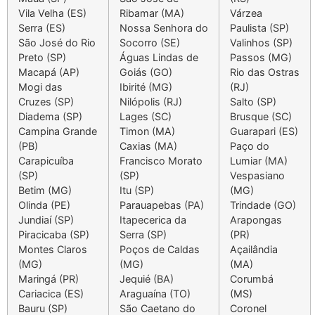
Vila Velha (ES)
Ribamar (MA)
Várzea
Serra (ES)
Nossa Senhora do
Paulista (SP)
São José do Rio
Socorro (SE)
Valinhos (SP)
Preto (SP)
Águas Lindas de
Passos (MG)
Macapá (AP)
Goiás (GO)
Rio das Ostras
Mogi das
Ibirité (MG)
(RJ)
Cruzes (SP)
Nilópolis (RJ)
Salto (SP)
Diadema (SP)
Lages (SC)
Brusque (SC)
Campina Grande
Timon (MA)
Guarapari (ES)
(PB)
Caxias (MA)
Paço do
Carapicuíba
Francisco Morato
Lumiar (MA)
(SP)
(SP)
Vespasiano
Betim (MG)
Itu (SP)
(MG)
Olinda (PE)
Parauapebas (PA)
Trindade (GO)
Jundiaí (SP)
Itapecerica da
Arapongas
Piracicaba (SP)
Serra (SP)
(PR)
Montes Claros
Poços de Caldas
Açailândia
(MG)
(MG)
(MA)
Maringá (PR)
Jequié (BA)
Corumbá
Cariacica (ES)
Araguaína (TO)
(MS)
Bauru (SP)
São Caetano do
Coronel