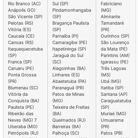
Rio Branco (AC)
Sul (SP)
Fabriciano
Anápolis GO)
Pindamonhangaba
(MG)
São Vicente (SP)
(SP)
Almirante
Pelotas (RS)
Bragança Paulista
Tamandaré
Vitória (ES)
(SP)
(PR)
Caucaia (CE)
Parnaíba (PI)
Ourinhos (SP)
Canoas (RS)
Camaragibe (PE)
São Lourenço
Itaquaquecetuba
Itapetininga (SP)
da Mata (PE)
(SP)
Jaraguá do Sul
Parintins (AM)
Franca (SP)
(SC)
Igarassu (PE)
Caruaru (PE)
Alagoinhas (BA)
Três Lagoas
Ponta Grossa
Linhares (ES)
(MS)
(PR)
Abaetetuba (PA)
Ubá (MG)
Blumenau (SC)
Paranaguá (PR)
Itatiba (SP)
Vitória da
Patos de Minas
Santana (AP)
Conquista (BA)
(MG)
Caraguatatuba
Paulista (PE)
Teixeira de Freitas
(SP)
Ribeirão das
(BA)
Muriaé (MG)
Neves (MG)
7
Queimados (RJ)
Umuarama
Uberaba (MG)
Barreiras (BA)
(PR)
Petrópolis (RJ)
Palhoça (SC)
Patos (PB)