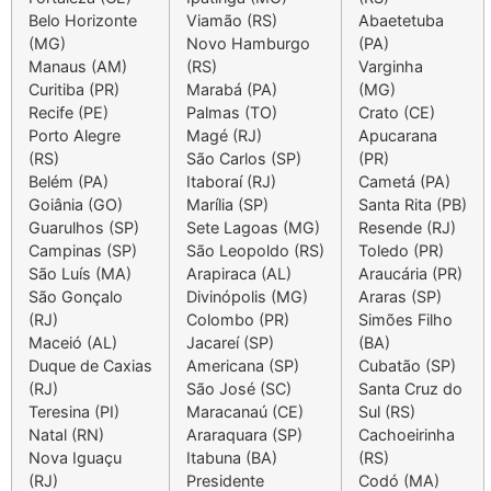
Belo Horizonte
Viamão (RS)
Abaetetuba
(MG)
Novo Hamburgo
(PA)
Manaus (AM)
(RS)
Varginha
Curitiba (PR)
Marabá (PA)
(MG)
Recife (PE)
Palmas (TO)
Crato (CE)
Porto Alegre
Magé (RJ)
Apucarana
(RS)
São Carlos (SP)
(PR)
Belém (PA)
Itaboraí (RJ)
Cametá (PA)
Goiânia (GO)
Marília (SP)
Santa Rita (PB)
Guarulhos (SP)
Sete Lagoas (MG)
Resende (RJ)
Campinas (SP)
São Leopoldo (RS)
Toledo (PR)
São Luís (MA)
Arapiraca (AL)
Araucária (PR)
São Gonçalo
Divinópolis (MG)
Araras (SP)
(RJ)
Colombo (PR)
Simões Filho
Maceió (AL)
Jacareí (SP)
(BA)
Duque de Caxias
Americana (SP)
Cubatão (SP)
(RJ)
São José (SC)
Santa Cruz do
Teresina (PI)
Maracana
ú
(CE)
Sul (RS)
Natal (RN)
Araraquara (SP)
Cachoeirinha
Nova Iguaçu
Itabuna (BA)
(RS)
(RJ)
Presidente
Codó (MA)