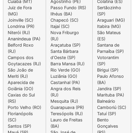
Cuiabá (MT)
Agostinho (PE)
Colatina (ES)
Juiz de Fora
Passo Fundo (RS)
Sertãozinho
(MG)
Ilhéus (BA)
(SP)
Joinville (SC)
Chapecó (SC)
Araguari (MG)
Londrina (PR)
Itajaí (SC)
Itabira (MG)
Niterói (RJ)
Nova Friburgo
São Mateus
Ananindeua (PA)
(RJ)
(ES)
Belford Roxo
Araçatuba (SP)
Santana de
(RJ)
Santa Bárbara
Parnaíba (SP)
Campos dos
d’Oeste (SP)
Votorantim
Go
y
tacazes (RJ)
Barra Mansa (RJ)
(SP)
São João de
Rio Verde (GO)
Birig
u
i (SP)
Meriti (RJ)
Luziânia (GO)
Paulo Afonso
Aparecida de
Castanhal (PA)
(BA)
Goiânia (GO)
Angra dos Reis
Jandira (SP)
Caxias do Sul
(RJ)
Marituba (PA)
(RS)
Mesquita (RJ)
Balneário
Porto Velho (RO)
Guarapuava (PR)
Camboriú (SC)
Florianópolis
Teresópolis (RJ)
Tatuí (SP)
(SC)
Lauro de Freitas
Bento
Santos (SP)
(BA)
Gonçalves
Mauá (SP)
São José de
(RS)