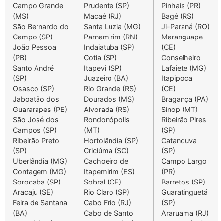
Campo Grande
Prudente (SP)
Pinhais (PR)
(MS)
Macaé (RJ)
Bagé (RS)
São Bernardo do
Santa Luzia (MG)
Ji-Paraná (RO)
Campo (SP)
Parnamirim (RN)
Maranguape
João Pessoa
Indaiatuba (SP)
(CE)
(PB)
Cotia (SP)
Conselheiro
Santo André
Itapevi (SP)
Lafaiete (MG)
(SP)
Juazeiro (BA)
Itapipoca
Osasco (SP)
Rio Grande (RS)
(CE)
Jaboatão dos
Dourados (MS)
Bragança (PA)
Guararapes (PE)
Alvorada (RS)
Sinop (MT)
São José dos
Rondonópolis
Ribeirão Pires
Campos (SP)
(MT)
(SP)
Ribeirão Preto
Hortolândia (SP)
Catanduva
(SP)
Criciúma (SC)
(SP)
Uberlândia (MG)
Cachoeiro de
Campo Largo
Contagem (MG)
Itapemirim (ES)
(PR)
Sorocaba (SP)
Sobral (CE)
Barretos (SP)
Aracaj
u
(SE)
Rio Claro (SP)
Guaratinguetá
Feira de Santana
Cabo Frio (RJ)
(SP)
(BA)
Cabo de Santo
Araruama (RJ)