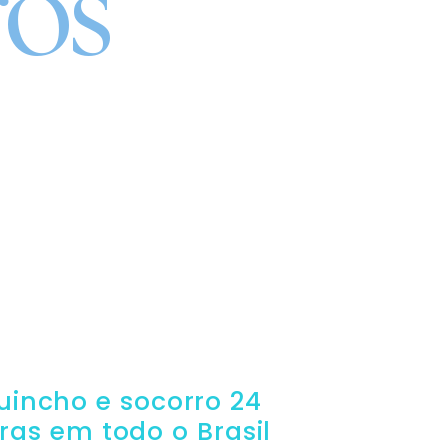
os
A QUALIDADE DO
O
uincho e socorro 24
ras em todo o Brasil