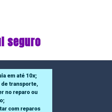
ul seguro
ia em até 10x;
 de transporte,
er no reparo ou
o;
tar com reparos