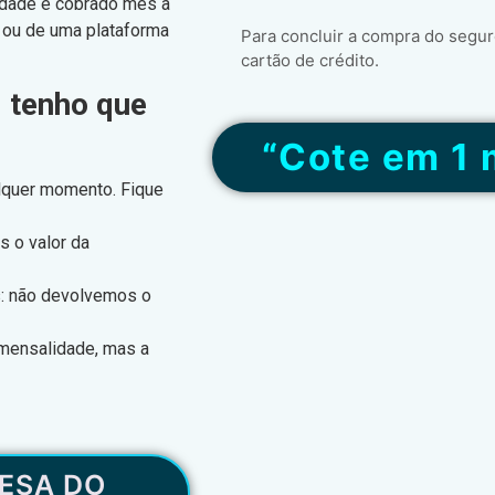
idade é cobrado mês a
 ou de uma plataforma
Para concluir a compra do segur
cartão de crédito.
, tenho que
“Cote em 1 
alquer momento. Fique
s o valor da
s: não devolvemos o
 mensalidade, mas a
ESA DO