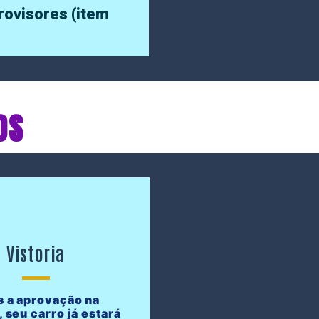
trovisores (item
OS
Vistoria
 a aprovação na
, seu carro já estará