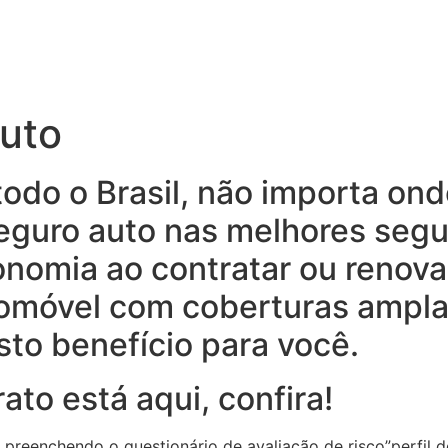
Auto
do o Brasil, não importa ond
eguro auto nas melhores seg
onomia ao contratar ou renova
tomóvel com coberturas ampla
to benefício para você.
ato está aqui, confira!
 preenchendo o questionário de avaliação de risco”perfil d