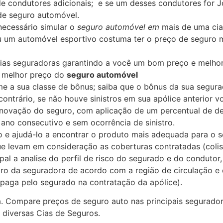
de condutores adicionais; e se um desses condutores for 
de seguro automóvel.
necessário simular o
seguro automóvel em
mais de uma cia
u um automóvel esportivo costuma ter o preço de seguro 
ias seguradoras garantindo a você um bom preço e melhor
o melhor preço do
seguro automóvel
e a sua classe de bônus; saiba que o bônus da sua segura
ontrário, se não houve sinistros em sua apólice anterior v
renovação do seguro, com aplicação de um percentual de d
ano consecutivo e sem ocorrência de sinistro.
sco e ajudá-lo a encontrar o produto mais adequada para o s
e levam em consideração as coberturas contratadas (colisão
ipal a analise do perfil de risco do segurado e do condut
stro da seguradora de acordo com a região de circulação e
 paga pelo segurado na contratação da apólice).
da. Compare preços de seguro auto nas principais segurado
diversas Cias de Seguros.