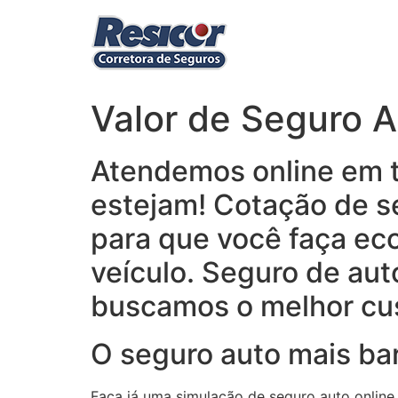
Ir
para
o
conteúdo
Valor de Seguro 
Atendemos online em to
estejam! Cotação de s
para que você faça ec
veículo. Seguro de au
buscamos o melhor cus
O seguro auto mais bar
Faça já uma simulação de seguro auto online,