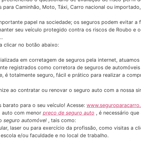
 para Caminhão, Moto, Táxi, Carro nacional ou importado, 
rtante papel na sociedade; os seguros podem evitar a f
manter seu veículo protegido contra os riscos de Roubo e o
c…
ta clicar no botão abaixo:
alizada em corretagem de seguros pela internet, atuamos
nte registrados como corretora de seguros de automóveis
te, é totalmente seguro, fácil e prático para realizar a c
ize ao contratar ou renovar o seguro auto com a nossa s
 barato para o seu veículo! Acesse:
www.seguroparacarro
ro auto com menor
preço de seguro auto
, é necessário que
do
seguro automóvel
, tais como:
lar, laser ou para exercício da profissão, como visitas a 
escola e/ou faculdade e no local de trabalho.