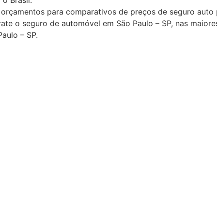
rçamentos para comparativos de preços de seguro auto pa
rate o seguro de automóvel em São Paulo – SP, nas maior
aulo – SP.
 de Seguro + Corretora de Seguro Carro + Corretora de S
m são paulo + Corretora de Seguro Porto Seguro+ Correto
orretora de Seguro Chubb + Corretora de Seguro Generali 
ro Liberty + Corretora de Seguro Itaú Seguros de auto e r
omo + Corretora de Seguro Tókio Marine, Corretora de Seg
imulação de Seguro + Orçamento de Seguro Carro + Segur
ontra aqui + Simulação de Seguro + Preços de Seguros A
ços de Seguros Auto SP + Orçamento de Seguro + Preços d
aulo + Seguro Carro SP + CÁLCULO de Seguros + Seguro Ca