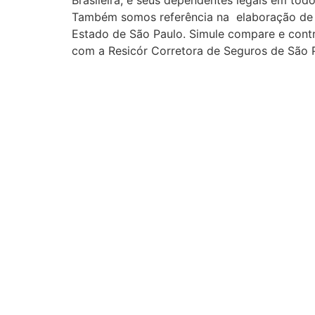
Também somos referência na elaboração de o
Estado de São Paulo. Simule compare e cont
com a Resicór Corretora de Seguros de São P
Seguro automovel + Seguro Auto + Corretora
Corretora de Seguro, Preço de seguro auto e
Allianz + Corretora de Seguro Bradessco + C
Corretora de Seguro HDI + Corretora de Segu
Marítima + Corretora de Seguro Mitsui Sumit
Seguro para Carro + Cotação de Seguro + S
ótimos preços. Os melhores preços você enc
de Seguros Carros + Preço de Seguro + Pre
Carro Resicor Seguros+ Seguro Carro São P