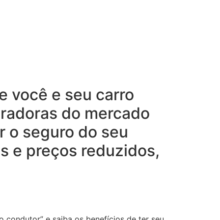
e você e seu carro
uradoras do mercado
r o seguro do seu
s e preços reduzidos,
o condutor” e saiba os benefícios de ter seu