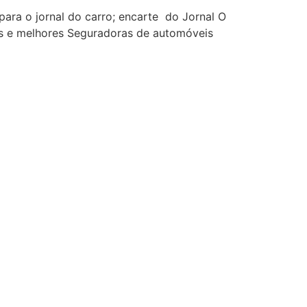
ra o jornal do carro; encarte do Jornal O
es e melhores Seguradoras de automóveis
eguros em São Paulo +Corretora de Seguro +
ra de Seguro Azul + Corretora de Seguro
+ Corretora de Seguro Transporte +
esidência + Corretora de Seguro Yasuda
uro Mapfre + Corretora de Seguro Zurich +
o Auto Preço + Orçamento de seguro + com
uto + Preços de Seguros Automóveis + Preços
e Seguros Auto + Seguro Carro + Seguro
rro Porto Seguro + Seguro Carro Porto